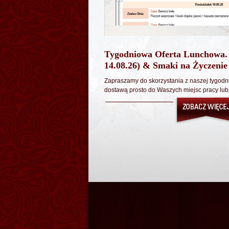
Tygodniowa Oferta Lunchowa.
14.08.26) & Smaki na Życzenie
Zapraszamy do skorzystania z naszej tygodni
dostawą prosto do Waszych miejsc pracy lub