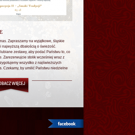
E
 nas. Zapraszamy na wyjątkowe, śląskie
i najwyższą dbałością o świeżość.
 lubiane zestawy, aby podać Państwu to, co
e. Zarezerwujcie stolik wcześniej wraz z
zygotujemy wszystko z najświeższych
s. Czekamy, by umilić Państwu niedzielne