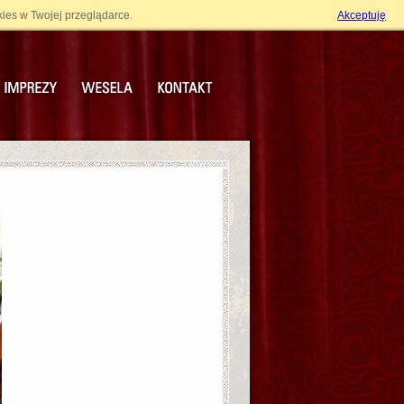
strona główna
|
mapa strony
|
dodaj do ulubionych
ies w Twojej przeglądarce.
Akceptuję